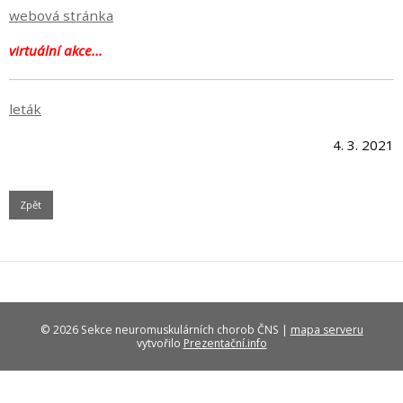
webová stránka
virtuální akce...
leták
4. 3. 2021
Zpět
© 2026 Sekce neuromuskulárních chorob ČNS |
mapa serveru
vytvořilo
Prezentační.info