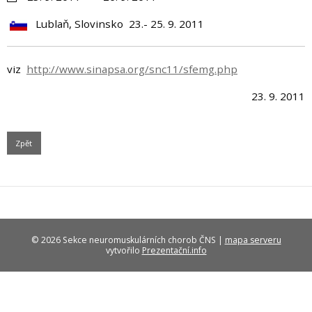
Lublaň, Slovinsko 23.- 25. 9. 2011
viz
http://www.sinapsa.org/snc11/sfemg.php
23. 9. 2011
Zpět
© 2026 Sekce neuromuskulárních chorob ČNS |
mapa serveru
vytvořilo
Prezentační.info